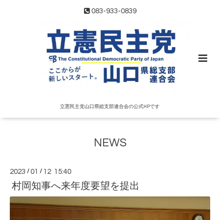
083-933-0839
立憲民主党山口県総支部連合会の公式HPです
NEWS
2023
/
01
/
12 15:40
村岡知事へ来年度要望を提出