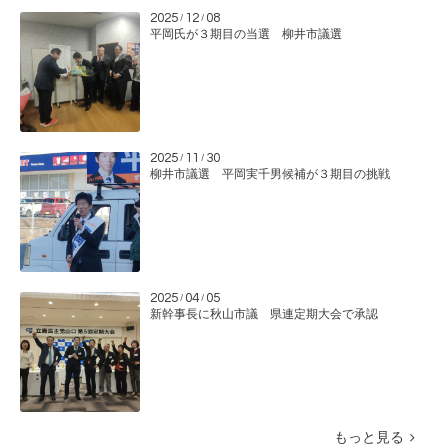
2025
12
08
/
/
平岡氏が３期目の当選 柳井市議選
2025
11
30
/
/
柳井市議選 平岡実千男候補が３期目の挑戦
2025
04
05
/
/
新幹事長に秋山市議 県連定期大会で承認
もっと見る