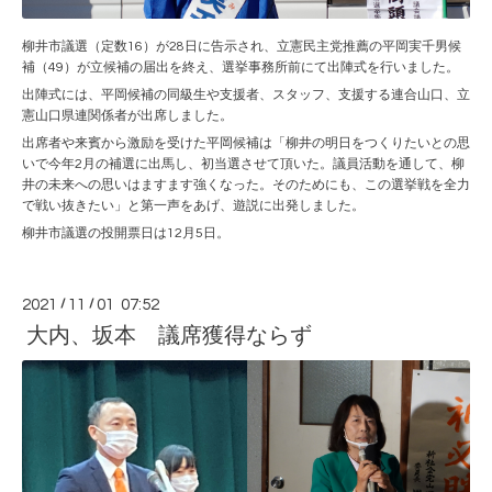
柳井市議選（定数16）が28日に告示され、立憲民主党推薦の平岡実千男候
補（49）が立候補の届出を終え、選挙事務所前にて出陣式を行いました。
出陣式には、平岡候補の同級生や支援者、スタッフ、支援する連合山口、立
憲山口県連関係者が出席しました。
出席者や来賓から激励を受けた平岡候補は「柳井の明日をつくりたいとの思
いで今年2月の補選に出馬し、初当選させて頂いた。議員活動を通して、柳
井の未来への思いはますます強くなった。そのためにも、この選挙戦を全力
で戦い抜きたい」と第一声をあげ、遊説に出発しました。
柳井市議選の投開票日は12月5日。
2021
/
11
/
01 07:52
大内、坂本 議席獲得ならず