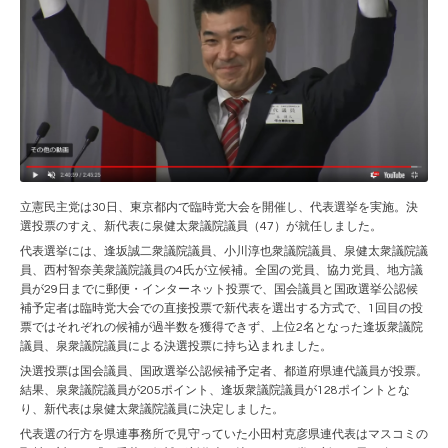
立憲民主党は30日、東京都内で臨時党大会を開催し、代表選挙を実施。決
選投票のすえ、新代表に泉健太衆議院議員（47）が就任しました。
代表選挙には、逢坂誠二衆議院議員、小川淳也衆議院議員、泉健太衆議院議
員、西村智奈美衆議院議員の4氏が立候補。全国の党員、協力党員、地方議
員が29日までに郵便・インターネット投票で、国会議員と国政選挙公認候
補予定者は臨時党大会での直接投票で新代表を選出する方式で、1回目の投
票ではそれぞれの候補が過半数を獲得できず、上位2名となった逢坂衆議院
議員、泉衆議院議員による決選投票に持ち込まれました。
決選投票は国会議員、国政選挙公認候補予定者、都道府県連代議員が投票。
結果、泉衆議院議員が205ポイント、逢坂衆議院議員が128ポイントとな
り、新代表は泉健太衆議院議員に決定しました。
代表選の行方を県連事務所で見守っていた小田村克彦県連代表はマスコミの