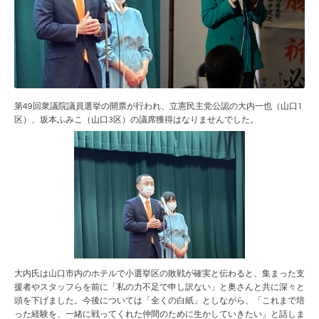
第49回衆議院議員選挙の開票が行われ、立憲民主党公認の大内一也（山口1
区）、坂本ふみこ（山口3区）の議席獲得はなりませんでした。
大内氏は山口市内のホテルで小選挙区の敗戦が確実と伝わると、集まった支
援者やスタッフらを前に「私の力不足で申し訳ない」と奥さんと共に深々と
頭を下げました。今後については「全くの白紙」としながら、「これまで培
った経験を、一緒に戦ってくれた仲間のために生かしていきたい」と話しま