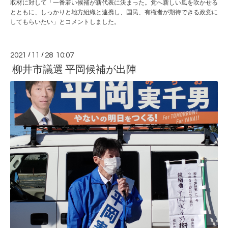
取材に対して「一番若い候補が新代表に決まった。党へ新しい風を吹かせる
とともに、しっかりと地方組織と連携し、国民、有権者が期待できる政党に
してもらいたい」とコメントしました。
2021
/
11
/
28 10:07
柳井市議選 平岡候補が出陣