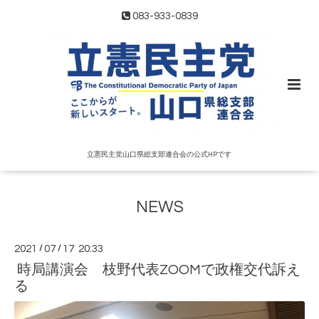
083-933-0839
立憲民主党山口県総支部連合会の公式HPです
NEWS
2021
/
07
/
17 20:33
時局講演会 枝野代表ZOOMで政権交代訴え
る