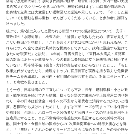
会場では定期大会に引き続き代議員のほか、連合山口役員、大内一也の支援
者約70人がスクリーンを見つめる中、枝野代表はまず、山口県が前総理の
出身地で立憲には大変厳しい選挙区だと認識を示したうえで、「そうした厳
しい中でも活動を積み重ね、がんばってくださっている」と参加者に謝辞を
述べました。
続けて、第5波に入ったと思われる新型コロナの感染状況について、安倍・
菅政権の「水際対策」「検査方針」「補償」が失敗したため、収束が見えて
こない原因だと指摘し、「これを言うと野党は批判ばかりと言われるが、こ
れらについて全て政府に具体的な提案をしてきたが、政府は議論すら避けて
きたのが現実だ」と説明。10年前に官房長官として東日本大震災・原発事
故の対応にあたった教訓から、今の政府は楽観論に立ち危機管理に対応でき
ていない、司令塔不在（発言・方針の責任者がわからない）だとし、「もし
政権交代ができたなら、総理をトップに官房長官が実務を担う強力な危機管
理チームを再編成し、政府内・省庁間の情報共有を進め、対応に当たってい
く」と意欲を見せました。
もう一点、日本経済の立て直しについても言及。長年、規制緩和・小さい政
府・競争主義を続けてきた結果、様々な分野の労働者が非正規雇用に切り替
わり、今の日本は低賃金・将来への不安から消費者に消費する力がないと指
摘。悪循環から抜け出すためにも、まずは市民ニーズが高まっている保育士
や看護師、介護士、ハローワーク関係者など公的サービスの非正規雇用を正
規雇用とすること、また不労所得の格差拡大を是正するための所得の再分
配、国土保全・食糧自給の観点からの1次産業従事者への所得支援などを訴
え、「『無駄』とされた公的なサービスは社会に安心を与え、その安心感か