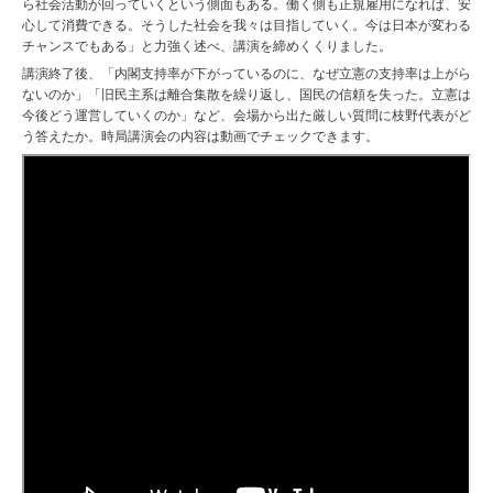
ら社会活動が回っていくという側面もある。働く側も正規雇用になれば、安
心して消費できる。そうした社会を我々は目指していく。今は日本が変わる
チャンスでもある」と力強く述べ、講演を締めくくりました。
講演終了後、「内閣支持率が下がっているのに、なぜ立憲の支持率は上がら
ないのか」「旧民主系は離合集散を繰り返し、国民の信頼を失った。立憲は
今後どう運営していくのか」など、会場から出た厳しい質問に枝野代表がど
う答えたか。時局講演会の内容は動画でチェックできます。