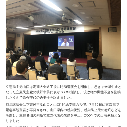
立憲民主党山口は定期大会終了後に時局講演会を開催し、急きょ来県中止と
なった立憲民主党の枝野幸男代表がZOOM出演し、現政権の機能不全を指摘
したうえで政権交代の必要性を訴えました。
時局講演会は立憲民主党山口と山口1区総支部の共催。7月12日に東京都で
緊急事態宣言が再発令され、山口県内の感染状況、感染防止策の徹底などを
考慮し、主催者側の判断で枝野代表の来県を中止、ZOOMでの出演依頼とな
りました。